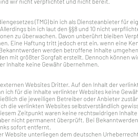
nd wir nicht verpflichtet und nicht bereit.
engesetzes (TMG) bin ich als Diensteanbieter für ei
Allerdings bin ich laut den §§8 und 10 nicht verpflich
onen zu überwachen. Davon unberührt bleiben Verpf
en. Eine Haftung tritt jedoch erst ein, wenn eine Ke
i Bekanntwerden werden betroffene Inhalte umgehen
en mit größter Sorgfalt erstellt. Dennoch können wir 
 der Inhalte keine Gewähr übernehmen.
externen Websites Dritter. Auf den Inhalt der verlin
n ich für die Inhalte verlinkter Websites keine Gewä
ießlich die jeweiligen Betreiber oder Anbieter zustä
ich die verlinkten Websites selbstverständlich gewis
iesem Zeitpunkt waren keine rechtswidrigen Inhalte 
ber nicht permanent überprüft. Bei Bekanntwerden 
ks sofort entfernt.
ser Website unterliegen dem deutschen Urheberrecht